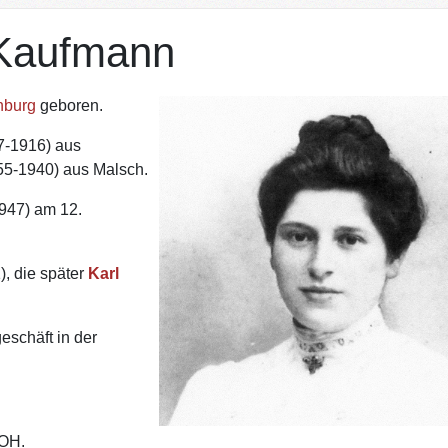
 Kaufmann
nburg
geboren.
7-1916) aus
5-1940) aus Malsch.
947) am 12.
), die später
Karl
eschäft in der
 OH.