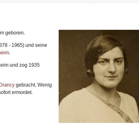
im geboren.
878 - 1965) und seine
heim
.
sheim und zog 1935
Drancy
gebracht. Wenig
ofort ermordet.