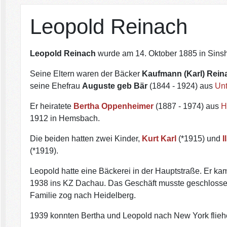
Leopold Reinach
Leopold Reinach
wurde am 14. Oktober 1885 in Sins
Seine Eltern waren der Bäcker
Kaufmann (Karl) Rein
seine Ehefrau
Auguste geb Bär
(1844 - 1924) aus
Un
Er heiratete
Bertha Oppenheimer
(1887 - 1974) aus
H
1912 in Hemsbach.
Die beiden hatten zwei Kinder,
Kurt Karl
(*1915) und
I
(*1919).
Leopold hatte eine Bäckerei in der Hauptstraße. Er ka
1938 ins KZ Dachau. Das Geschäft musste geschloss
Familie zog nach Heidelberg.
1939 konnten Bertha und Leopold nach New York flie