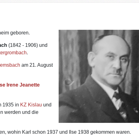
heim geboren.
ach
(1842 - 1906) und
tergrombach
.
emsbach
am 21. August
lse Irene Jeanette
m 1935 in
KZ Kislau
und
en werden und die
hen, wohin Karl schon 1937 und Ilse 1938 gekommen waren.